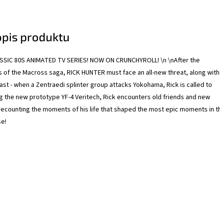
opis produktu
SIC 80S ANIMATED TV SERIES! NOW ON CRUNCHYROLL! \n \nAfter the
 of the Macross saga, RICK HUNTER must face an all-new threat, along with
ast - when a Zentraedi splinter group attacks Yokohama, Rick is called to
ing the new prototype YF-4 Veritech, Rick encounters old friends and new
 recounting the moments of his life that shaped the most epic moments in t
e!