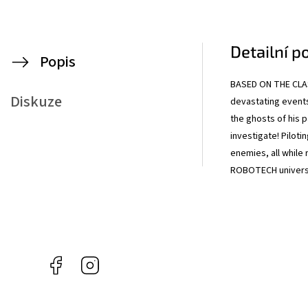
Detailní p
Popis
BASED ON THE CLAS
Diskuze
devastating events
the ghosts of his p
investigate! Pilot
enemies, all while
ROBOTECH univers
Facebook
Instagram