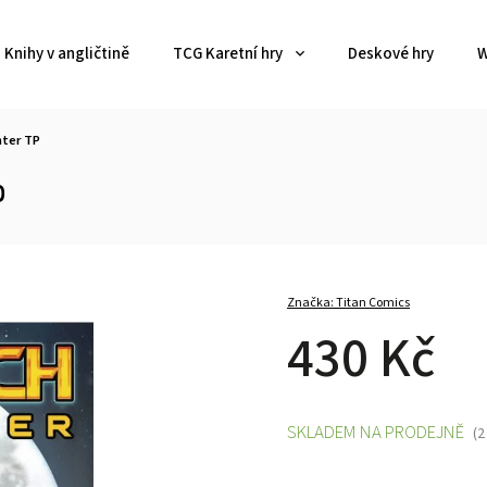
Knihy v angličtině
TCG Karetní hry
Deskové hry
W
nter TP
P
Značka:
Titan Comics
430 Kč
SKLADEM NA PRODEJNĚ
(2