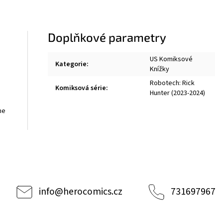
Doplňkové parametry
US Komiksové
Kategorie
:
Knížky
Robotech: Rick
Komiksová série
:
Hunter (2023-2024)
he
info
@
herocomics.cz
731697967