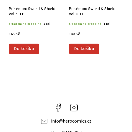
Pokémon: Sword & Shield
Pokémon: Sword & Shield
Vol. 9 TP
Vol. 8 TP
Skladem na prodejně
(1 ks)
Skladem na prodejně
(1 ks)
165 Kč
140 Kč
Do košíku
Do košíku
Facebook
Instagram
info
@
herocomics.cz