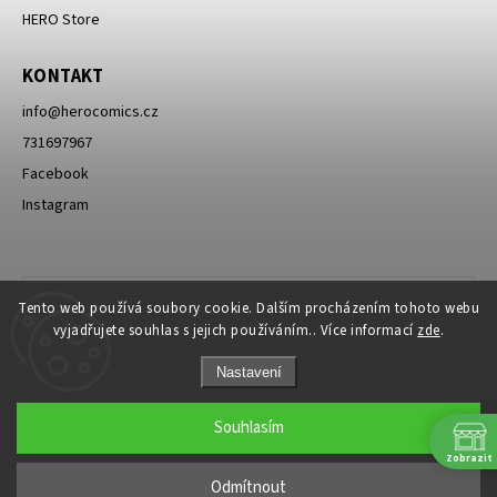
HERO Store
KONTAKT
info
@
herocomics.cz
731697967
Facebook
Instagram
Tento web používá soubory cookie. Dalším procházením tohoto webu
vyjadřujete souhlas s jejich používáním.. Více informací
zde
.
Nastavení
Souhlasím
Zobrazit
Copyright 2026
HERO Comics
. Všechna práva vyhrazena.
Odmítnout