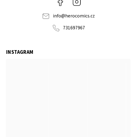
Facebook
Instagram
info
@
herocomics.cz
731697967
INSTAGRAM