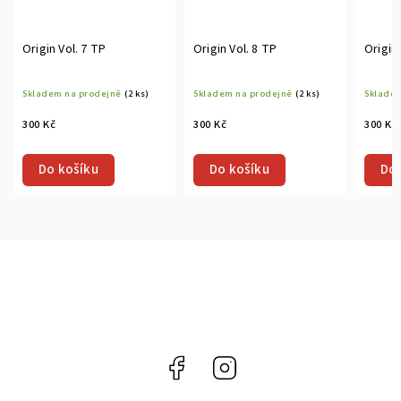
Origin Vol. 7 TP
Origin Vol. 8 TP
Origin 
Skladem na prodejně
(2 ks)
Skladem na prodejně
(2 ks)
Skladem
300 Kč
300 Kč
300 Kč
Do košíku
Do košíku
Do 
Facebook
Instagram