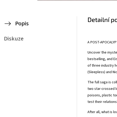
Detailní p
Popis
Diskuze
A POST-APOCALYPT
Uncover the myste
bestselling, and E
of three industry 
(Sleepless) and Ni
The full saga is co
two star-crossed 
poisons, plastic t
test their relation
After all, what is l