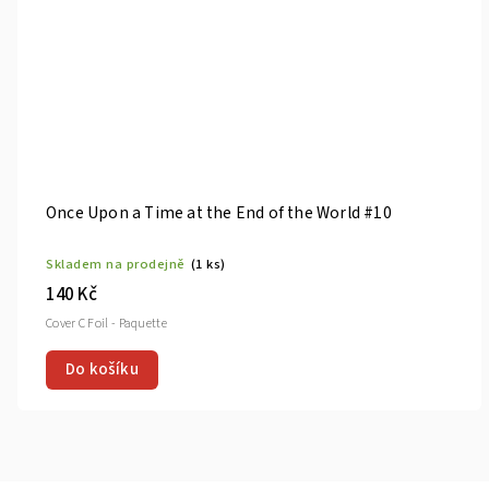
he End of the World #10
Once Upon a Time at t
s)
Skladem na prodejně
(1 k
140 Kč
Do košíku