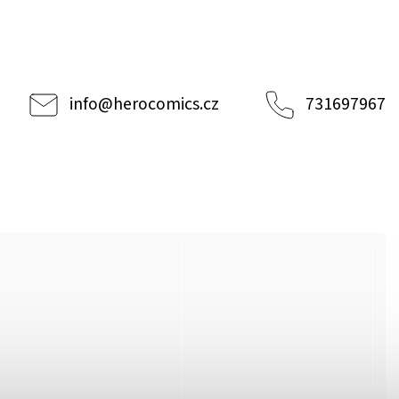
info
@
herocomics.cz
731697967