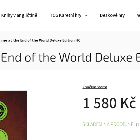
Knihy v angličtině
TCG Karetní hry
Deskové hry
W
ime at the End of the World Deluxe Edition HC
End of the World Deluxe 
Značka:
Boom!
1 580 Kč
SKLADEM NA PRODEJNĚ
(1