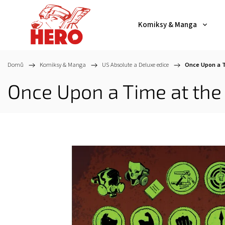
Komiksy & Manga
Domů
/
Komiksy & Manga
/
US Absolute a Deluxe edice
/
Once Upon a T
Once Upon a Time at the 