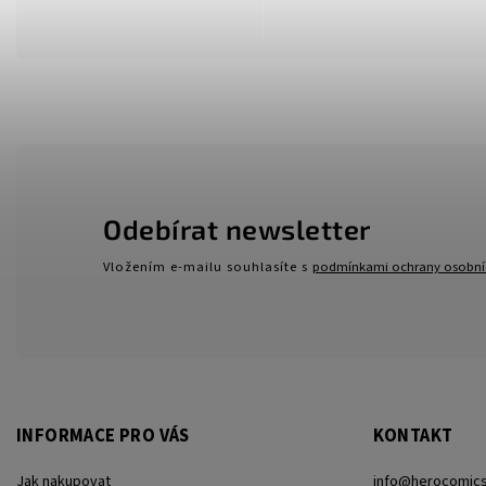
Odebírat newsletter
Vložením e-mailu souhlasíte s
podmínkami ochrany osobní
INFORMACE PRO VÁS
KONTAKT
Jak nakupovat
info
@
herocomics