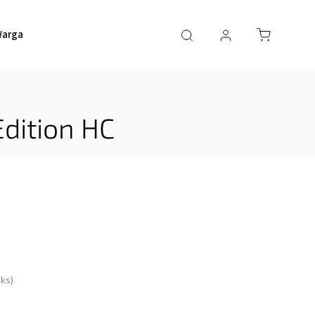
argaming
HERO Game Space
HERO Bodový systém
Edition HC
 ks)