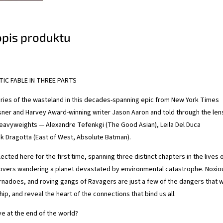
opis produktu
IC FABLE IN THREE PARTS
ries of the wasteland in this decades-spanning epic from New York Times
isner and Harvey Award-winning writer Jason Aaron and told through the len
heavyweights — Alexandre Tefenkgi (The Good Asian), Leila Del Duca
ck Dragotta (East of West, Absolute Batman).
llected here for the first time, spanning three distinct chapters in the lives 
lovers wandering a planet devastated by environmental catastrophe. Noxio
ornadoes, and roving gangs of Ravagers are just a few of the dangers that wi
ship, and reveal the heart of the connections that bind us all.
ove at the end of the world?