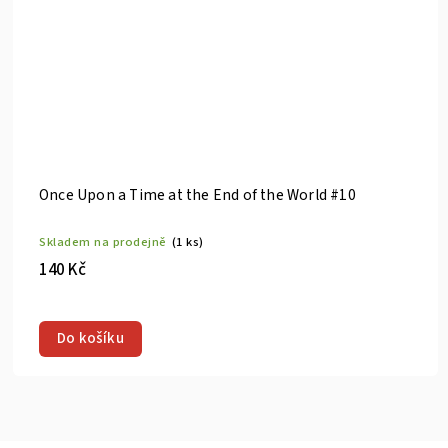
he End of the World #10
Once Upon a Time at th
s)
Skladem na prodejně
(1 ks
140 Kč
Cover C Jenny Frison Foil Varia
Do košíku