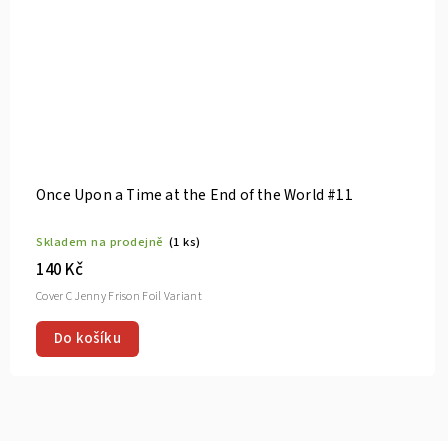
e End of the World #11
Once Upon a Time at th
)
Skladem na prodejně
(1 ks
140 Kč
nt
Do košíku