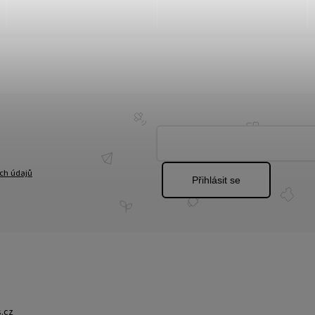
ch údajů
Přihlásit se
.cz