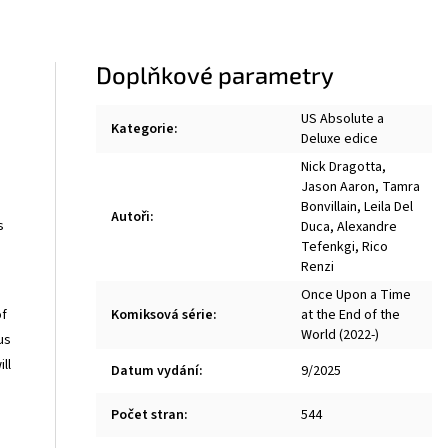
Doplňkové parametry
US Absolute a
Kategorie
:
Deluxe edice
Nick Dragotta
,
Jason Aaron
,
Tamra
Bonvillain
,
Leila Del
Autoři
:
s
Duca
,
Alexandre
Tefenkgi
,
Rico
Renzi
Once Upon a Time
of
Komiksová série
:
at the End of the
World (2022-)
us
ll
Datum vydání
:
9/2025
Počet stran
:
544