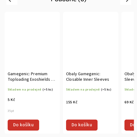
Gamegenic: Premium
Obaly Gamegenic:
Obaly 
Toploading Exoshields 1
Closable Inner Sleeves
Sleev
ks
Skladem na prodejně
(>5 ks)
Skladem na prodejně
(>5 ks)
Skladem
5 Kč
155 Kč
69 Kč
35pt
Do košíku
Do košíku
Do 