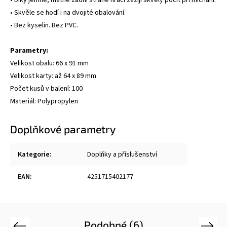
• Díky jemné, matné zadní straně hráči zažijí skvělý pocit při míchání.
• Skvěle se hodí i na dvojité obalování.
• Bez kyselin. Bez PVC.
Parametry:
Velikost obalu: 66 x 91 mm
Velikost karty: až 64 x 89 mm
Počet kusů v balení: 100
Materiál: Polypropylen
Doplňkové parametry
Kategorie
:
Doplňky a příslušenství
EAN
:
4251715402177
Podobné (6)
Previous
Next