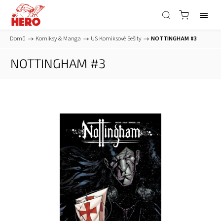
Domů
/
Komiksy & Manga
/
US Komiksové Sešity
/
NOTTINGHAM #3
NOTTINGHAM #3