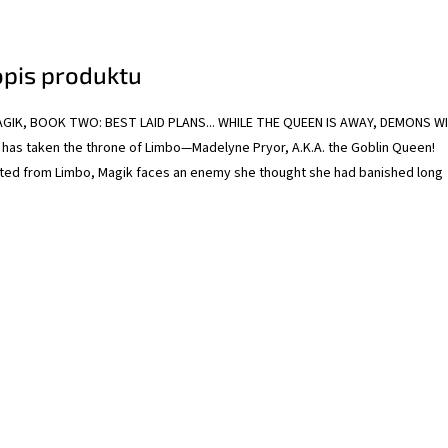
opis produktu
GIK, BOOK TWO: BEST LAID PLANS... WHILE THE QUEEN IS AWAY, DEMONS WI
has taken the throne of Limbo—Madelyne Pryor, A.K.A. the Goblin Queen!
ted from Limbo, Magik faces an enemy she thought she had banished long