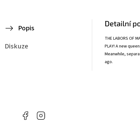
Detailní p
Popis
THE LABORS OF MA
Diskuze
PLAY! A new queen 
Meanwhile, separa
ago.
Facebook
Instagram