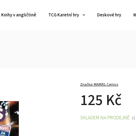
Knihy v angličtině
TCG Karetní hry
Deskové hry
W
Značka:
MARVEL Comics
125 Kč
SKLADEM NA PRODEJNĚ
(1