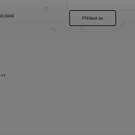
ch údajů
Přihlásit se
.cz