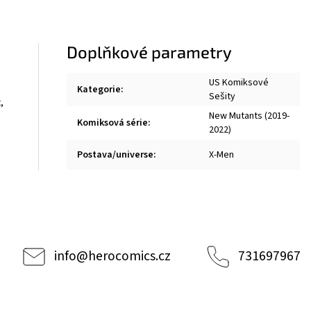
Doplňkové parametry
US Komiksové
Kategorie
:
Sešity
,
New Mutants (2019-
Komiksová série
:
2022)
Postava/universe
:
X-Men
info
@
herocomics.cz
731697967