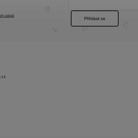
ch údajů
Přihlásit se
.cz