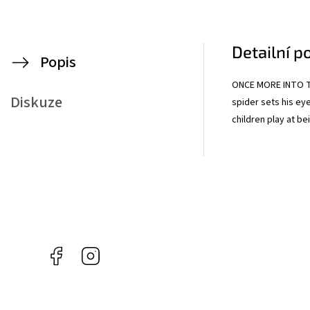
Detailní p
Popis
ONCE MORE INTO TH
Diskuze
spider sets his ey
children play at bei
Facebook
Instagram