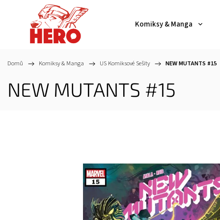
Komiksy & Manga
Domů
/
Komiksy & Manga
/
US Komiksové Sešity
/
NEW MUTANTS #15
NEW MUTANTS #15