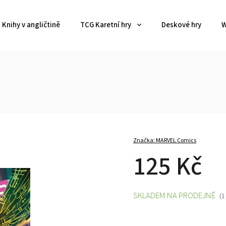
Knihy v angličtině
TCG Karetní hry
Deskové hry
W
Značka:
MARVEL Comics
125 Kč
SKLADEM NA PRODEJNĚ
(1