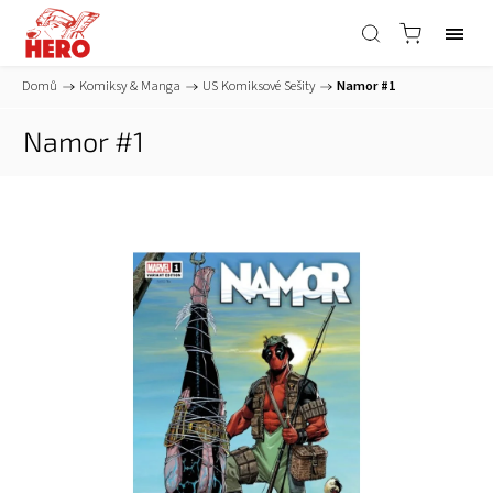
Domů
/
Komiksy & Manga
/
US Komiksové Sešity
/
Namor #1
Namor #1