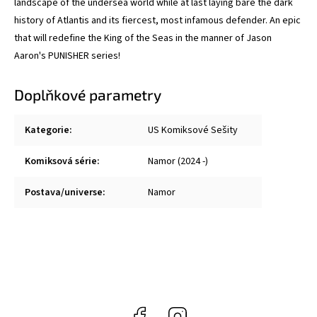
landscape of the undersea world while at last laying bare the dark
history of Atlantis and its fiercest, most infamous defender. An epic
that will redefine the King of the Seas in the manner of Jason
Aaron's PUNISHER series!
Doplňkové parametry
Kategorie
:
US Komiksové Sešity
Komiksová série
:
Namor (2024 -)
Postava/universe
:
Namor
Facebook
Instagram