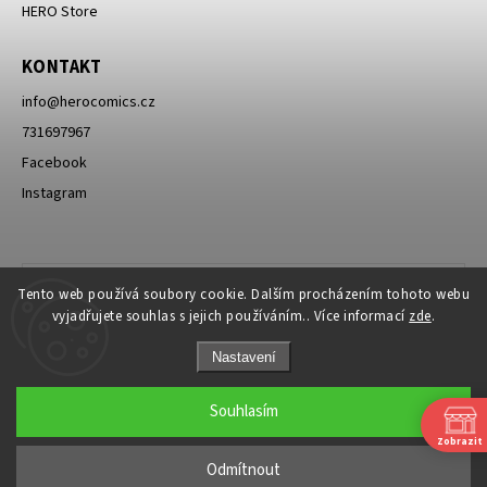
HERO Store
KONTAKT
info
@
herocomics.cz
731697967
Facebook
Instagram
Tento web používá soubory cookie. Dalším procházením tohoto webu
vyjadřujete souhlas s jejich používáním.. Více informací
zde
.
Nastavení
Souhlasím
Zobrazit
Copyright 2026
HERO Comics
. Všechna práva vyhrazena.
Odmítnout
Grafický návrh vytvořil a nakódoval
Shoptak.cz