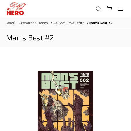
Domů
/
Komiksy & Manga
/
US Komiksové Sešity
/
Man's Best #2
Man's Best #2