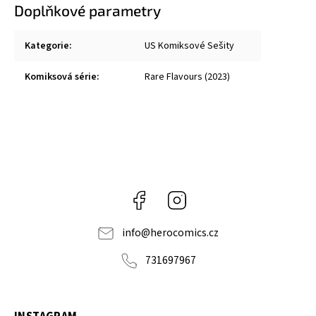
Doplňkové parametry
Kategorie
:
US Komiksové Sešity
Komiksová série
:
Rare Flavours (2023)
Facebook
Instagram
info
@
herocomics.cz
731697967