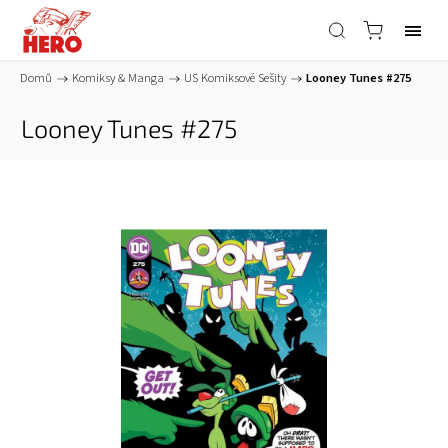
Domů
/
Komiksy & Manga
/
US Komiksové Sešity
/
Looney Tunes #275
Looney Tunes #275