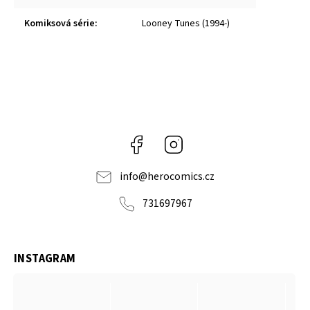
Komiksová série
:
Looney Tunes (1994-)
Facebook
Instagram
info
@
herocomics.cz
731697967
INSTAGRAM