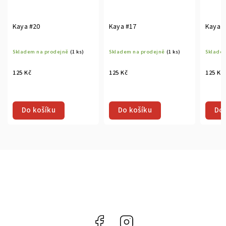
Kaya #20
Kaya #17
Kaya #
Skladem na prodejně
(1 ks)
Skladem na prodejně
(1 ks)
Skladem
125 Kč
125 Kč
125 Kč
Do košíku
Do košíku
Do 
Facebook
Instagram