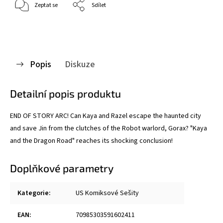
Zeptat se
Sdílet
Popis
Diskuze
Detailní popis produktu
END OF STORY ARC!
Can Kaya and Razel escape the haunted city
and save Jin from the clutches of the Robot warlord, Gorax? "
Kaya
and the Dragon Road" reaches its shocking conclusion!
Doplňkové parametry
Kategorie
:
US Komiksové Sešity
EAN
:
70985303591602411