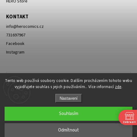
HERO Store
KONTAKT
info
@
herocomics.cz
731697967
Facebook
Instagram
Tento web používá soubory cookie. Dalším procházením tohoto webu
vyjadřujete souhlas s jejich používáním.. Více informací
zde
.
Nastavení
Souhlasím
Zobrazit
Copyright 2026
HERO Comics
. Všechna práva vyhrazena.
Odmítnout
Grafický návrh vytvořil a nakódoval
Shoptak.cz