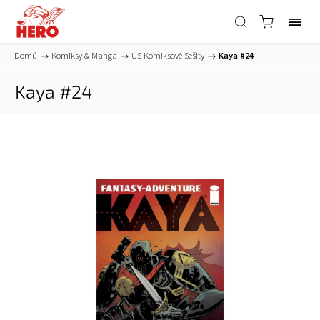
Domů
/
Komiksy & Manga
/
US Komiksové Sešity
/
Kaya #24
Kaya #24