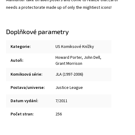
Manhunter take on alien posers and come to realize that Earth
needs a protectorate made up of only the mightiest icons!
Doplňkové parametry
Kategorie
:
US Komiksové Knížky
Howard Porter
,
John Dell
,
Autoři
:
Grant Morrison
Komiksová série
:
JLA (1997-2006)
Postava/universe
:
Justice League
Datum vydání
:
7/2011
Počet stran
:
256