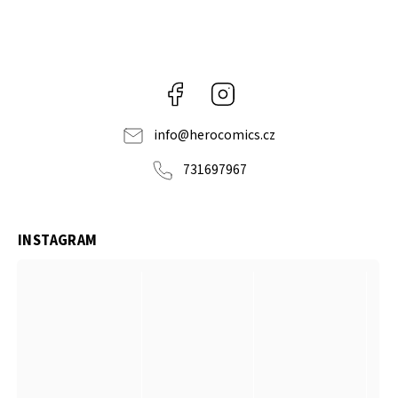
Facebook
Instagram
info
@
herocomics.cz
731697967
INSTAGRAM