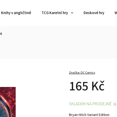
Knihy v angličtině
TCG Karetní hry
Deskové hry
W
#6
Značka:
DC Comics
165 Kč
SKLADEM NA PRODEJNĚ
(1
Bryan Hitch Variant Edition