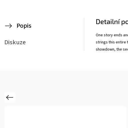
Detailní p
Popis
One story ends and
Diskuze
strings this entire
showdown, the secr
Previous