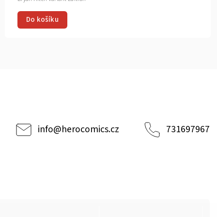
Do košíku
info
@
herocomics.cz
731697967