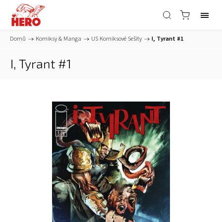
Domů
/
Komiksy & Manga
/
US Komiksové Sešity
/
I, Tyrant #1
I, Tyrant #1