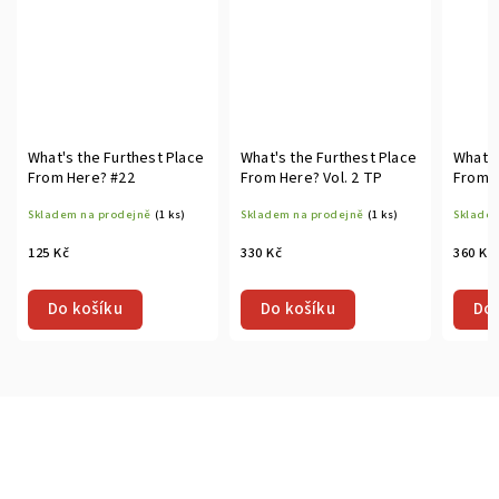
What's the Furthest Place
What's the Furthest Place
What's
From Here? #22
From Here? Vol. 2 TP
From H
Skladem na prodejně
(1 ks)
Skladem na prodejně
(1 ks)
Skladem
125 Kč
330 Kč
360 Kč
Do košíku
Do košíku
Do 