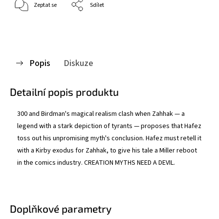
Zeptat se
Sdílet
Popis
Diskuze
Detailní popis produktu
300 and Birdman's magical realism clash when Zahhak — a
legend with a stark depiction of tyrants — proposes that Hafez
toss out his unpromising myth's conclusion. Hafez must retell it
with a Kirby exodus for Zahhak, to give his tale a Miller reboot
in the comics industry. CREATION MYTHS NEED A DEVIL.
Doplňkové parametry