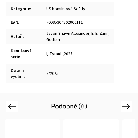
Kategorie
:
US Komiksové Sešity
EAN
:
70985304392800111
Jason Shawn Alexander
,
E. E. Zann
,
Autoři
:
Godfarr
Komiksová
I, Tyrant (2025 -)
série
:
Datum
7/2025
vydání
:
Podobné (6)
Previous
Next