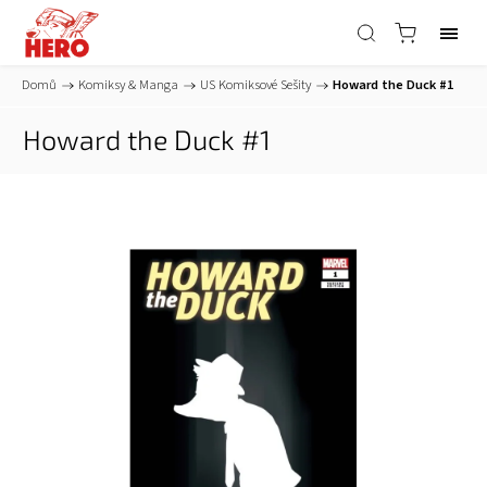
Domů
/
Komiksy & Manga
/
US Komiksové Sešity
/
Howard the Duck #1
Howard the Duck #1