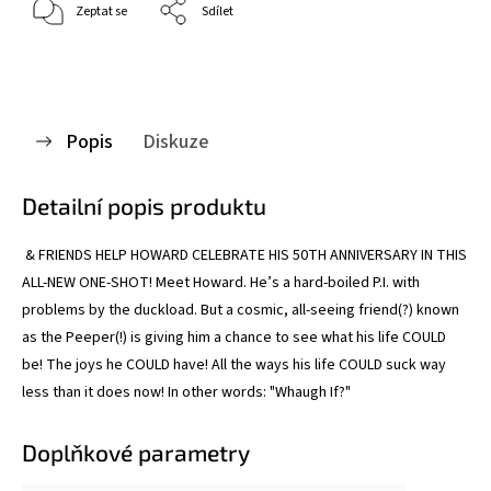
Zeptat se
Sdílet
Popis
Diskuze
Detailní popis produktu
& FRIENDS HELP HOWARD CELEBRATE HIS 50TH ANNIVERSARY IN THIS
ALL-NEW ONE-SHOT! Meet Howard. He’s a hard-boiled P.I. with
problems by the duckload. But a cosmic, all-seeing friend(?) known
as the Peeper(!) is giving him a chance to see what his life COULD
be! The joys he COULD have! All the ways his life COULD suck way
less than it does now! In other words: "Whaugh If?"
Doplňkové parametry