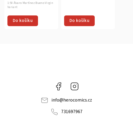
1:50 Álvaro Martínez Bueno Virgin
Variant
Do košíku
Do košíku
Facebook
Instagram
info
@
herocomics.cz
731697967