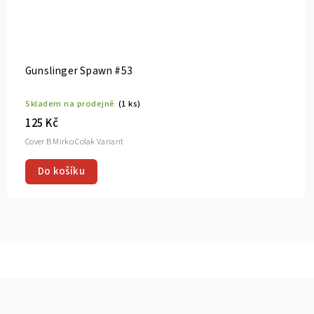
Gunslinger Spawn #53
Skladem na prodejně
(1 ks)
125 Kč
Cover B Mirko Colak Variant
Do košíku