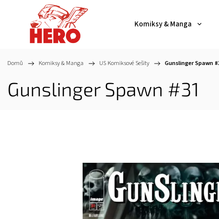
Komiksy & Manga
Domů
/
Komiksy & Manga
/
US Komiksové Sešity
/
Gunslinger Spawn #
Gunslinger Spawn #31