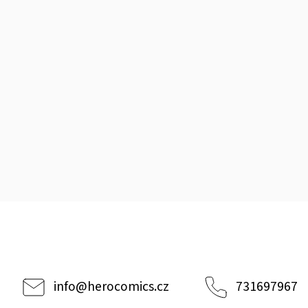
info
@
herocomics.cz
731697967