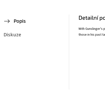
Detailní p
Popis
With Gunslinger's p
Diskuze
those in his past t