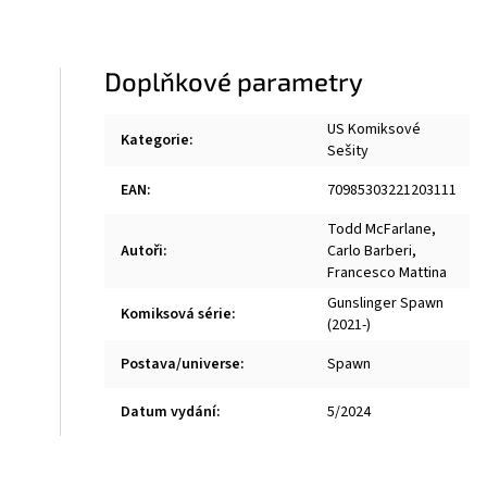
Doplňkové parametry
US Komiksové
Kategorie
:
Sešity
EAN
:
70985303221203111
Todd McFarlane
,
Autoři
:
Carlo Barberi
,
Francesco Mattina
Gunslinger Spawn
Komiksová série
:
(2021-)
Postava/universe
:
Spawn
Datum vydání
:
5/2024