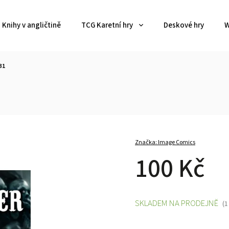
Knihy v angličtině
TCG Karetní hry
Deskové hry
W
31
Značka:
Image Comics
100 Kč
SKLADEM NA PRODEJNĚ
(1