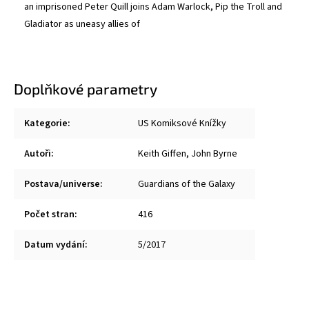
an imprisoned Peter Quill joins Adam Warlock, Pip the Troll and
Gladiator as uneasy allies of
Doplňkové parametry
Kategorie
:
US Komiksové Knížky
Autoři
:
Keith Giffen
,
John Byrne
Postava/universe
:
Guardians of the Galaxy
Počet stran
:
416
Datum vydání
:
5/2017