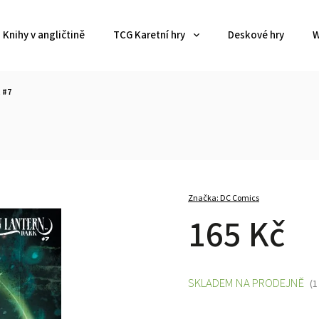
Knihy v angličtině
TCG Karetní hry
Deskové hry
W
 #7
Značka:
DC Comics
165 Kč
SKLADEM NA PRODEJNĚ
(1