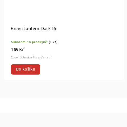
Green Lantern: Dark #5
Skladem na prodejně
(1 ks)
165 Kč
Cover B Jessica Fong Variant
Do košíku