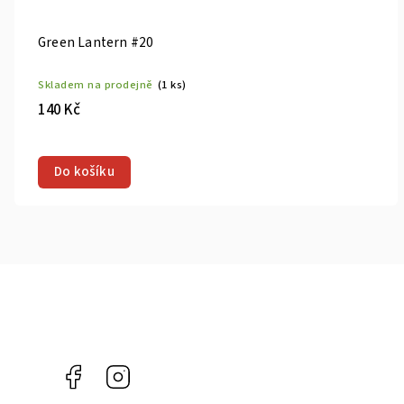
Green Lantern #23
Skladem na prodejně
(1 ks)
165 Kč
Cover C Mark Spears Variant
Do košíku
Facebook
Instagram