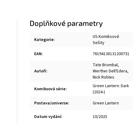
Doplňkové parametry
US Komiksové
Kategorie
:
Sešity
EAN
:
76194138131200731
Tate Brombal
,
Autoři
:
Werther Dell'Edera
,
Nick Robles
Green Lantern: Dark
Komiksová série
:
(2024-)
Postava/universe
:
Green Lantern
Datum vydání
:
10/2025