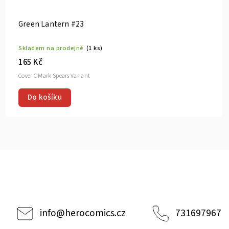
Green Lantern Vol. 1: Back In Action TP
Skladem na prodejně
(4 ks)
450 Kč
Ivan Reis DM Variant
Do košíku
info
@
herocomics.cz
731697967