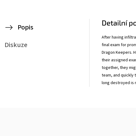
Detailní p
Popis
After having infilt
Diskuze
final exam for prom
Dragon Keepers. H
their assigned exa
together, they mig
team, and quickly 
long destroyed is 