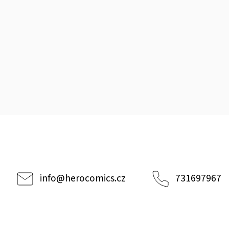
info
@
herocomics.cz
731697967