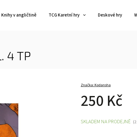
Knihy v angličtině
TCG Karetní hry
Deskové hry
W
. 4 TP
Značka:
Kodansha
250 Kč
SKLADEM NA PRODEJNĚ
(2