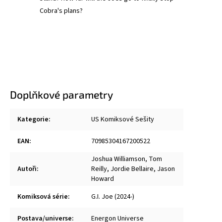
Cobra's plans?
Doplňkové parametry
Kategorie
:
US Komiksové Sešity
EAN
:
70985304167200522
Joshua Williamson
,
Tom
Autoři
:
Reilly
,
Jordie Bellaire
,
Jason
Howard
Komiksová série
:
G.I. Joe (2024-)
Postava/universe
:
Energon Universe