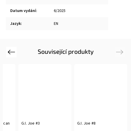
Datum vydání
:
6/2025
Jazyk
:
EN
Související produkty
Previous
Next
erican
G.I. Joe #3
G.I. Joe #8