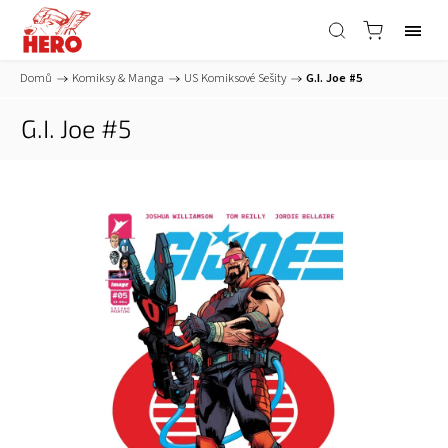
Domů
/
Komiksy & Manga
/
US Komiksové Sešity
/
G.I. Joe #5
G.I. Joe #5