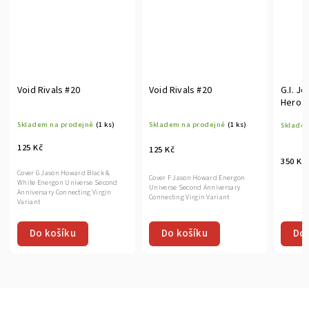
Void Rivals #20
Void Rivals #20
G.I. J
Hero V
Skladem na prodejně
(1 ks)
Skladem na prodejně
(1 ks)
Skladem
125 Kč
125 Kč
350 Kč
Cover G Jason Howard Black &
Cover F Jason Howard Energon
White Energon Universe Second
Universe Second Anniversary
Anniversary Connecting Virgin
Connecting Virgin Variant
Variant
Do košíku
Do košíku
Do 