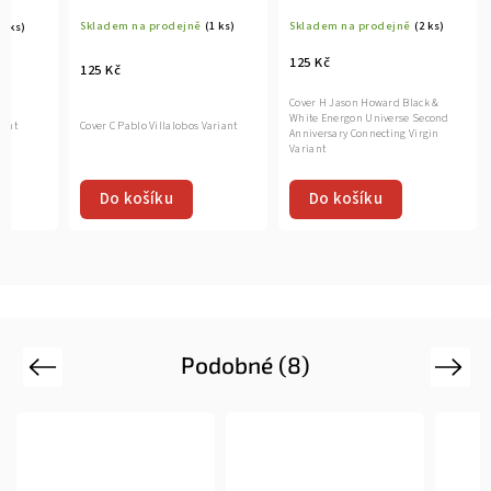
Skladem na prodejně
(1 ks)
Skladem na prodejně
(2 ks)
(1 ks)
125 Kč
125 Kč
Cover H Jason Howard Black &
White Energon Universe Second
Cover C Pablo Villalobos Variant
iant
Anniversary Connecting Virgin
Variant
Do košíku
Do košíku
Podobné (8)
Previous
Next