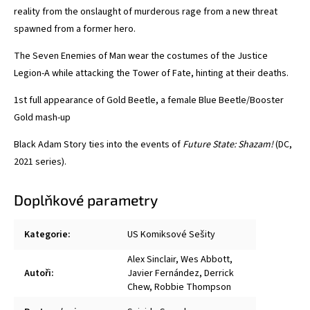
reality from the onslaught of murderous rage from a new threat
spawned from a former hero.
The Seven Enemies of Man wear the costumes of the Justice
Legion-A while attacking the Tower of Fate, hinting at their deaths.
1st full appearance of Gold Beetle, a female Blue Beetle/Booster
Gold mash-up
Black Adam Story ties into the events of
Future State: Shazam!
(DC,
2021 series).
Doplňkové parametry
Kategorie
:
US Komiksové Sešity
Alex Sinclair
,
Wes Abbott
,
Autoři
:
Javier Fernández
,
Derrick
Chew
,
Robbie Thompson