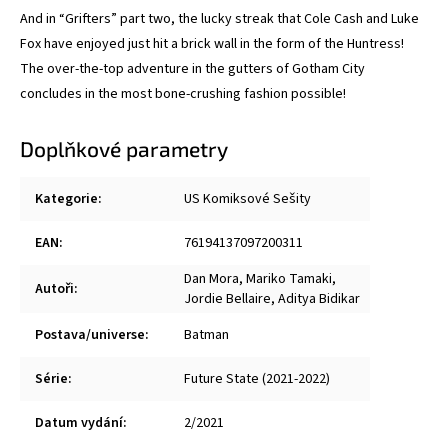
And in “Grifters” part two, the lucky streak that Cole Cash and Luke
Fox have enjoyed just hit a brick wall in the form of the Huntress!
The over-the-top adventure in the gutters of Gotham City
concludes in the most bone-crushing fashion possible!
Doplňkové parametry
Kategorie
:
US Komiksové Sešity
EAN
:
76194137097200311
Dan Mora
,
Mariko Tamaki
,
Autoři
:
Jordie Bellaire
,
Aditya Bidikar
Postava/universe
:
Batman
Série
:
Future State (2021-2022)
Datum vydání
:
2/2021