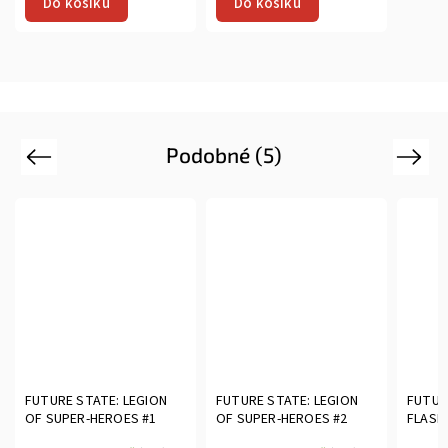
Do košíku
Do košíku
Podobné (5)
Previous
Next
FUTURE STATE: LEGION
FUTURE STATE: LEGION
FUTUR
OF SUPER-HEROES #1
OF SUPER-HEROES #2
FLASH