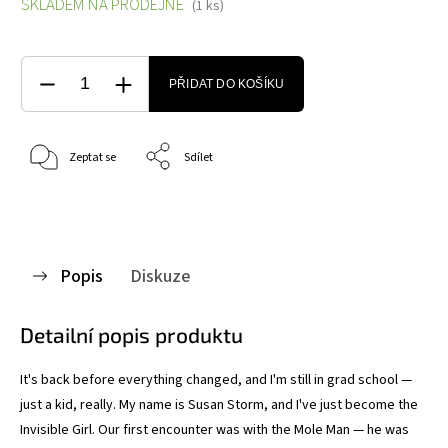
SKLADEM NA PRODEJNĚ
(1 ks)
PŘIDAT DO KOŠÍKU
Zeptat se
Sdílet
Popis
Diskuze
Detailní popis produktu
It's back before everything changed, and I'm still in grad school —
just a kid, really. My name is Susan Storm, and I've just become the
Invisible Girl. Our first encounter was with the Mole Man — he was