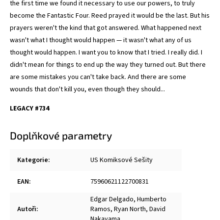
the first time we found it necessary to use our powers, to truly
become the Fantastic Four. Reed prayed it would be the last. But his
prayers weren't the kind that got answered. What happened next
wasn't what I thought would happen — it wasn't what any of us
thought would happen. I want you to know that I tried. I really did. I
didn't mean for things to end up the way they turned out. But there
are some mistakes you can't take back. And there are some
wounds that don't kill you, even though they should...
LEGACY #734
Doplňkové parametry
Kategorie
:
US Komiksové Sešity
EAN
:
75960621122700831
Edgar Delgado
,
Humberto
Autoři
:
Ramos
,
Ryan North
,
David
Nakayama