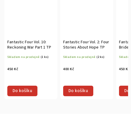
Fantastic Four Vol. 10:
Fantastic Four Vol. 2: Four
Fantas
Reckoning War Part 1 TP
Stories About Hope TP
Bride 
Skladem na prodejně
(1 ks)
Skladem na prodejně
(2 ks)
Skladem
450 Kč
400 Kč
450 Kč
Do košíku
Do košíku
Do 