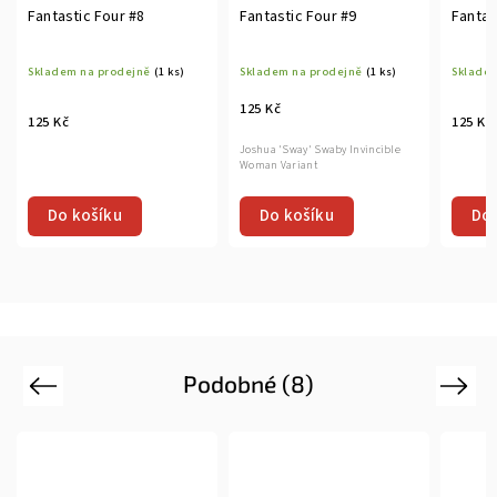
Fantastic Four #8
Fantastic Four #9
Fantas
Skladem na prodejně
(1 ks)
Skladem na prodejně
(1 ks)
Skladem
125 Kč
125 Kč
125 Kč
Joshua 'Sway' Swaby Invincible
Woman Variant
Do košíku
Do košíku
Do 
Podobné (8)
Previous
Next