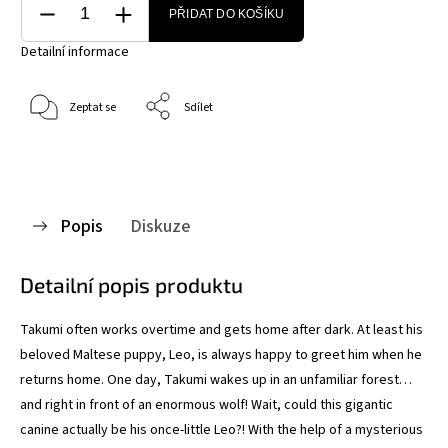
PŘIDAT DO KOŠÍKU
Detailní informace
Zeptat se
Sdílet
Popis
Diskuze
Detailní popis produktu
Takumi often works overtime and gets home after dark. At least his
beloved Maltese puppy, Leo, is always happy to greet him when he
returns home. One day, Takumi wakes up in an unfamiliar forest…
and right in front of an enormous wolf! Wait, could this gigantic
canine actually be his once-little Leo?! With the help of a mysterious