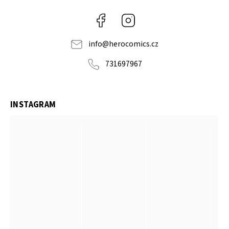
Facebook
Instagram
info
@
herocomics.cz
731697967
INSTAGRAM