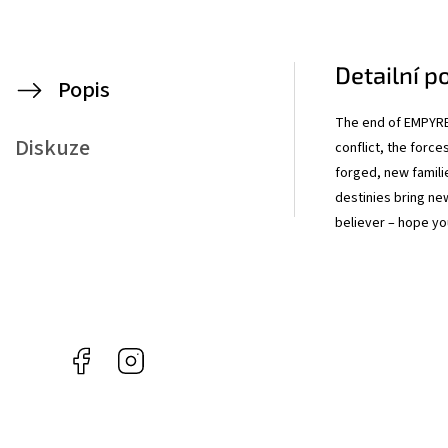
Detailní p
Popis
The end of EMPYRE 
Diskuze
conflict, the force
forged, new familie
destinies bring n
believer – hope yo
Facebook
Instagram