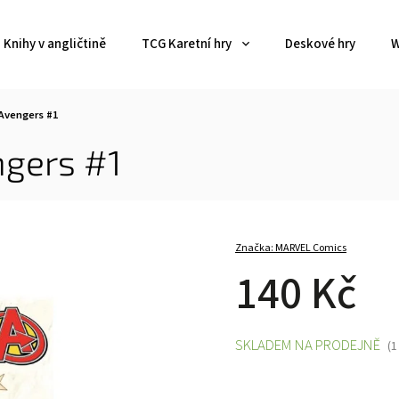
Knihy v angličtině
TCG Karetní hry
Deskové hry
W
Avengers #1
gers #1
Značka:
MARVEL Comics
140 Kč
SKLADEM NA PRODEJNĚ
(1