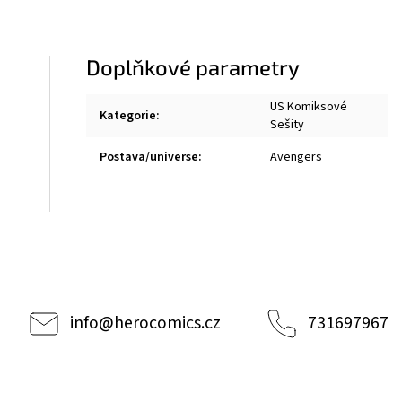
Doplňkové parametry
US Komiksové
Kategorie
:
Sešity
Postava/universe
:
Avengers
info
@
herocomics.cz
731697967