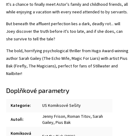
It's a chance to finally meet Astor's family and childhood friends, all
while enjoying a vacation with every need attended to by servants.
But beneath the affluent perfection lies a dark, deadly rot... will
Joey discover the truth before it's too late, and if she does, can
she survive to tell the tale?
The bold, horrifying psychological thriller from Hugo Award-winning
author Sarah Gailey (The Echo Wife, Magic For Liars) with artist Pius
Bak (Firefly, The Magicians), perfect for fans of Stillwater and
Nailbiter!
Doplňkové parametry
Kategorie
:
US Komiksové Sešity
Jenny Frison
,
Roman Titov
,
Sarah
Autoři
:
Gailey
,
Pius Bak
Komiksová