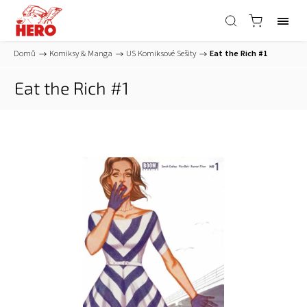
Domů
/
Komiksy & Manga
/
US Komiksové Sešity
/
Eat the Rich #1
Eat the Rich #1