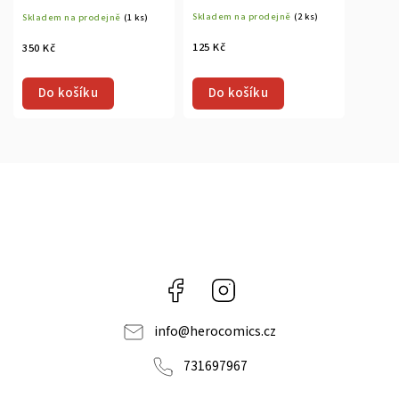
Skladem na prodejně
(2 ks)
Skladem na prodejně
(1 ks)
125 Kč
350 Kč
Do košíku
Do košíku
Facebook
Instagram
info
@
herocomics.cz
731697967