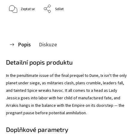
Zeptat se
Sdílet
Popis
Diskuze
Detailní popis produktu
In the penultimate issue of the final prequel to Dune, Ix isn't the only
planet under siege, as militaries clash, plans crumble, leaders fall,
and tainted Spice wreaks havoc. It all comes to a head as Lady
Jessica goes into labor with her child of manufactured fate, and
Arrakis hangs in the balance with the Empire on its doorstep — the
pregnant pause before potential annihilation.
Doplňkové parametry