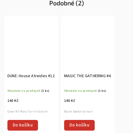
Podobné (2)
DUNE: House Atreides #12
MAGIC THE GATHERING #4
Skladem na prodejně
(1 ks)
Skladem na prodejně
(1 ks)
140 Kč
140 Kč
Cover B Tiffany Turrill Variant
Blank Sketch Variant
Do košíku
Do košíku