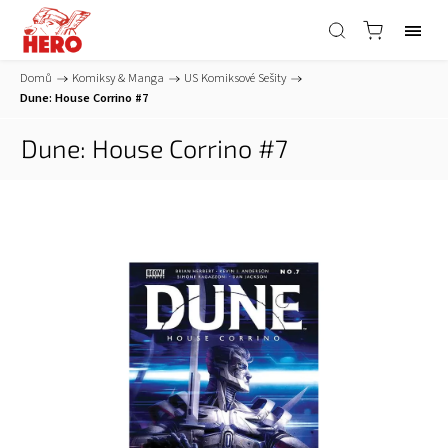
Domů
/
Komiksy & Manga
/
US Komiksové Sešity
/
Dune: House Corrino #7
Dune: House Corrino #7