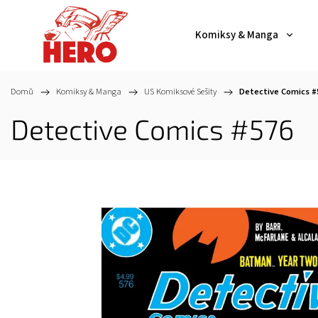
Komiksy & Manga
Domů
/
Komiksy & Manga
/
US Komiksové Sešity
/
Detective Comics #
Detective Comics #576