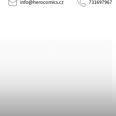
info
@
herocomics.cz
731697967