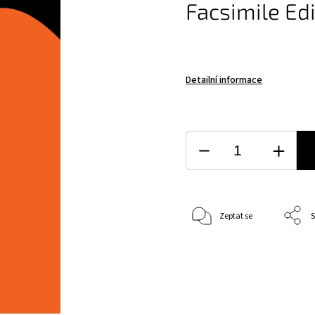
Facsimile Ed
Detailní informace
Zeptat se
S