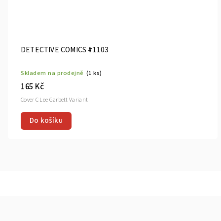
DETECTIVE COMICS #1103
Skladem na prodejně
(1 ks)
165 Kč
Cover C Lee Garbett Variant
Do košíku