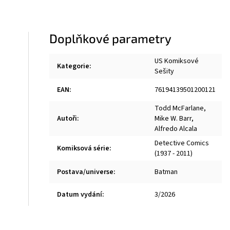
Doplňkové parametry
US Komiksové
Kategorie
:
Sešity
EAN
:
76194139501200121
Todd McFarlane
,
Autoři
:
Mike W. Barr
,
Alfredo Alcala
Detective Comics
Komiksová série
:
(1937 - 2011)
Postava/universe
:
Batman
Datum vydání
:
3/2026