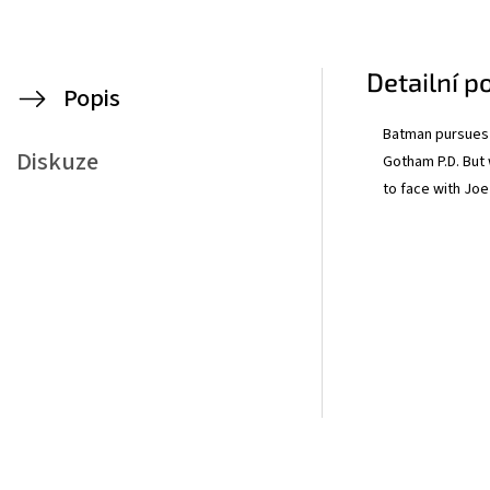
Detailní p
Popis
Batman pursues t
Diskuze
Gotham P.D. But
to face with Jo