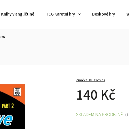
Knihy v angličtině
TCG Karetní hry
Deskové hry
W
576
Značka:
DC Comics
140 Kč
SKLADEM NA PRODEJNĚ
(1