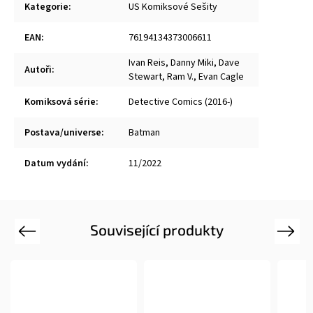
Kategorie
:
US Komiksové Sešity
EAN
:
76194134373006611
Ivan Reis
,
Danny Miki
,
Dave
Autoři
:
Stewart
,
Ram V.
,
Evan Cagle
Komiksová série
:
Detective Comics (2016-)
Postava/universe
:
Batman
Datum vydání
:
11/2022
Související produkty
Previous
Next