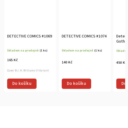
DETECTIVE COMICS #1069
DETECTIVE COMICS #1074
Detect
Gotha
Interm
Skladem na prodejně
(1 ks)
Skladem na prodejně
(1 ks)
Skladem
Outla
165 Kč
140 Kč
450 Kč
Cover B J. H. Williams III Variant
Do košíku
Do košíku
Do 