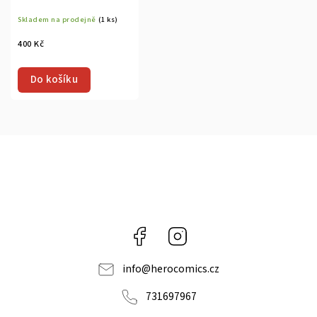
Skladem na prodejně
(1 ks)
400 Kč
Do košíku
Facebook
Instagram
info
@
herocomics.cz
731697967