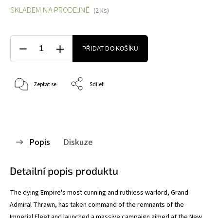
SKLADEM NA PRODEJNĚ
(2 ks)
PŘIDAT DO KOŠÍKU
Zeptat se
Sdílet
Popis
Diskuze
Detailní popis produktu
The dying Empire's most cunning and ruthless warlord, Grand
Admiral Thrawn, has taken command of the remnants of the
Imperial Fleet and launched a massive campaign aimed at the New