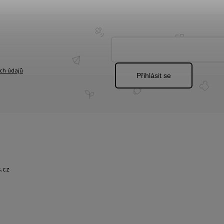
ch údajů
Přihlásit se
.cz