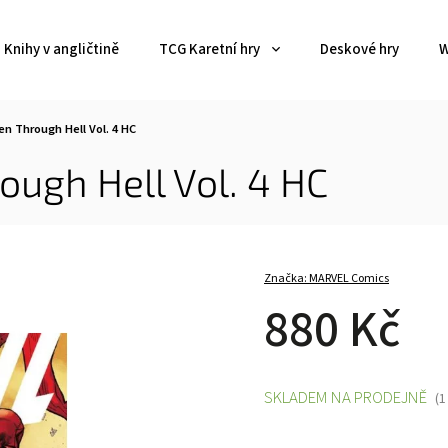
Knihy v angličtině
TCG Karetní hry
Deskové hry
W
en Through Hell Vol. 4 HC
ough Hell Vol. 4 HC
Značka:
MARVEL Comics
880 Kč
SKLADEM NA PRODEJNĚ
(1