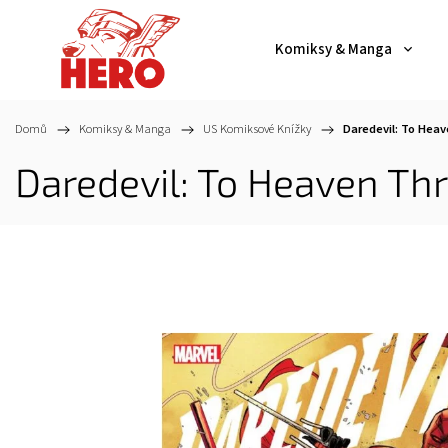
Komiksy & Manga
Domů
/
Komiksy & Manga
/
US Komiksové Knížky
/
Daredevil: To Heav
Daredevil: To Heaven Thr