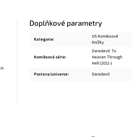
Doplňkové parametry
US Komiksové
Kategorie
:
Knížky
Daredevil: To
Komiksová série
:
Heaven Through
Hell (2021-)
in
Postava/universe
:
Daredevil
d