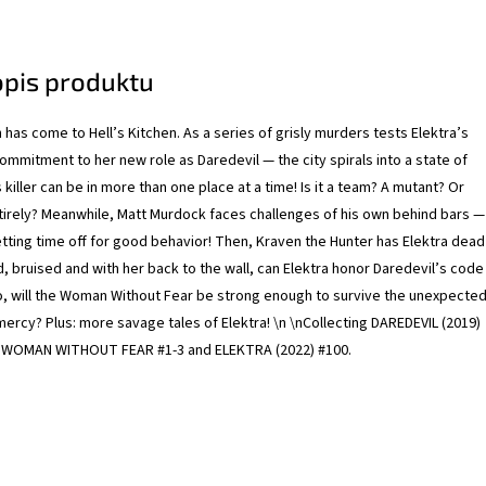
opis produktu
has come to Hell’s Kitchen. As a series of grisly murders tests Elektra’s
ommitment to her new role as Daredevil — the city spirals into a state of
 killer can be in more than one place at a time! Is it a team? A mutant? Or
irely? Meanwhile, Matt Murdock faces challenges of his own behind bars —
tting time off for good behavior! Then, Kraven the Hunter has Elektra dead 
d, bruised and with her back to the wall, can Elektra honor Daredevil’s code
f so, will the Woman Without Fear be strong enough to survive the unexpecte
rcy? Plus: more savage tales of Elektra! \n \nCollecting DAREDEVIL (2019)
: WOMAN WITHOUT FEAR #1-3 and ELEKTRA (2022) #100.