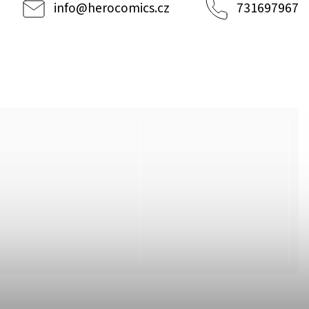
info
@
herocomics.cz
731697967