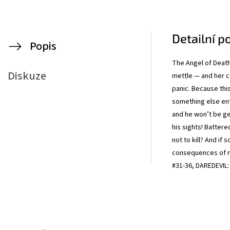
Detailní p
Popis
The Angel of Death 
Diskuze
mettle — and her c
panic. Because this
something else ent
and he won’t be ge
his sights! Battere
not to kill? And i
consequences of me
#31-36, DAREDEVIL