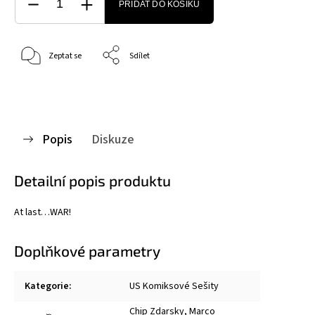
PŘIDAT DO KOŠÍKU
Zeptat se
Sdílet
Popis
Diskuze
Detailní popis produktu
At last…WAR!
Doplňkové parametry
Kategorie
:
US Komiksové Sešity
Chip Zdarsky
,
Marco