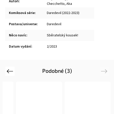
Autoři
:
Checchetto
,
Aka
Komiksová série
:
Daredevil (2022-2023)
Postava/universe
:
Daredevil
Něco navíc
:
Sběratelský kousek!
Datum vydání
:
2/2023
Podobné (3)
Previous
Next