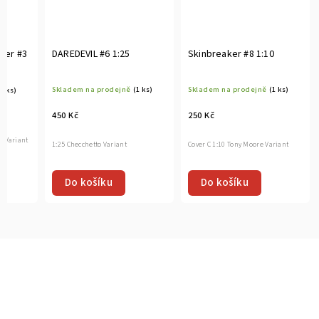
ther #3
DAREDEVIL #6 1:25
Skinbreaker #8 1:10
Skladem na prodejně
(1 ks)
Skladem na prodejně
(1 ks)
(1 ks)
450 Kč
250 Kč
n Variant
1:25 Checchetto Variant
Cover C 1:10 Tony Moore Variant
Do košíku
Do košíku