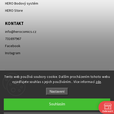
HERO Bodový systém
HERO Store
KONTAKT
info
@
herocomics.cz
731697967
Facebook
Instagram
Tento web používá soubory cookie. Dalším procházením tohoto webu
vyjadřujete souhlas s jejich používáním.. Více informací
zde
.
Nastavení
Souhlasím
Zobrazit
Copyright 2026
HERO Comics
. Všechna práva vyhrazena.