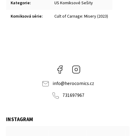
Kategorie
:
US Komiksové Sešity
Komiksová série
:
Cult of Carnage: Misery (2023)
Facebook
Instagram
info
@
herocomics.cz
731697967
INSTAGRAM