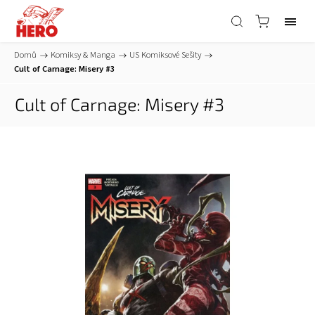
Domů
/
Komiksy & Manga
/
US Komiksové Sešity
/
Cult of Carnage: Misery #3
Cult of Carnage: Misery #3