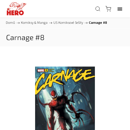
Domů
/
Komiksy & Manga
/
US Komiksové Sešity
/
Carnage #8
Carnage #8