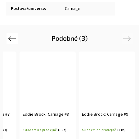
Postava/universe
:
Carnage
Podobné (3)
Previous
Next
ge #7
Eddie Brock: Carnage #8
Eddie Brock: Carnage #9
(1 ks)
Skladem na prodejně
(1 ks)
Skladem na prodejně
(1 ks)