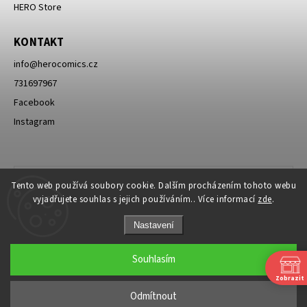
HERO Store
KONTAKT
info
@
herocomics.cz
731697967
Facebook
Instagram
Tento web používá soubory cookie. Dalším procházením tohoto webu
vyjadřujete souhlas s jejich používáním.. Více informací
zde
.
Nastavení
Souhlasím
Zobrazit
Copyright 2026
HERO Comics
. Všechna práva vyhrazena.
Odmítnout
Grafický návrh vytvořil a nakódoval
Shoptak.cz