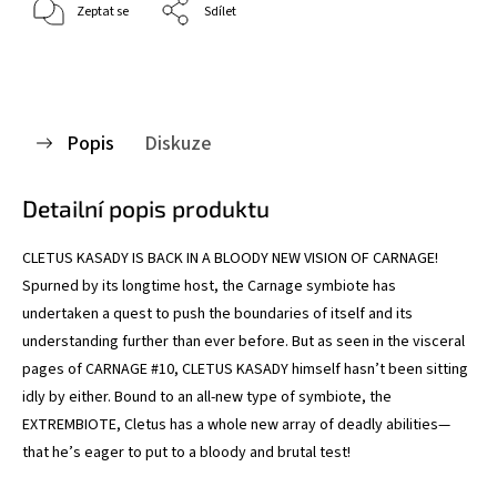
Zeptat se
Sdílet
Popis
Diskuze
Detailní popis produktu
CLETUS KASADY IS BACK IN A BLOODY NEW VISION OF CARNAGE!
Spurned by its longtime host, the Carnage symbiote has
undertaken a quest to push the boundaries of itself and its
understanding further than ever before. But as seen in the visceral
pages of CARNAGE #10, CLETUS KASADY himself hasn’t been sitting
idly by either. Bound to an all-new type of symbiote, the
EXTREMBIOTE, Cletus has a whole new array of deadly abilities—
that he’s eager to put to a bloody and brutal test!