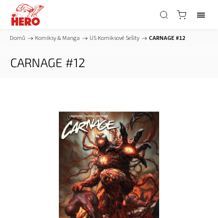
Domů
/
Komiksy & Manga
/
US Komiksové Sešity
/
CARNAGE #12
CARNAGE #12