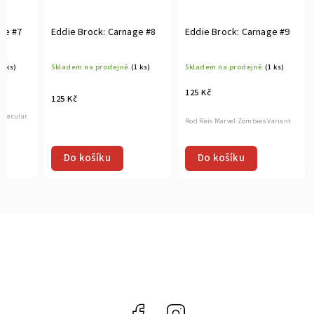
ge #7
Eddie Brock: Carnage #8
Eddie Brock: Carnage #9
(1 ks)
Skladem na prodejně
(1 ks)
Skladem na prodejně
(1 ks)
125 Kč
125 Kč
ectacular
Rod Reis Marvel Zombies Variant
Do košíku
Do košíku
Facebook
Instagram