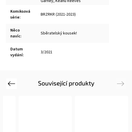
Garney
,
Keanu Reeves
Komiksová
BRZRKR (2021-2023)
série
:
Něco
Sběratelský kousek!
navíc
:
Datum
3/2021
vydání
:
Související produkty
Previous
Next