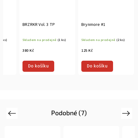
BRZRKR Vol. 3 TP
Brynmore #1
(1 ks)
Skladem na prodejně
(1 ks)
Skladem na prodejně
(2 ks)
380 Kč
125 Kč
Do košíku
Do košíku
Podobné (7)
Previous
Next