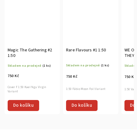
Magic The Gathering #2
Rare Flavours #1 1:50
WE ON
1:50
THEY'R
Skladem na prodejně
(1 ks)
Skladem na prodejně
(1 ks)
Skladem
750 Kč
750 Kč
750 Kč
Cover F 1:50 Kael Ngu Virgin
1:50 Fábio Moon Foil Variant
1:50 Var
Variant
Do košíku
Do košíku
Do 