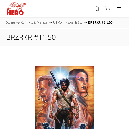
Domů
/
Komiksy & Manga
/
US Komiksové Sešity
/
BRZRKR #1 1:50
BRZRKR #1 1:50