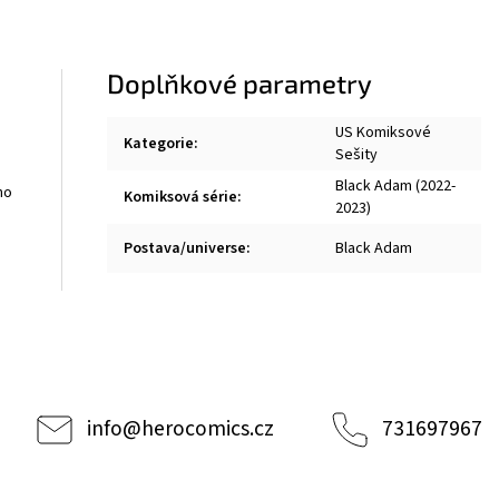
Doplňkové parametry
US Komiksové
Kategorie
:
Sešity
Black Adam (2022-
ho
Komiksová série
:
2023)
Postava/universe
:
Black Adam
info
@
herocomics.cz
731697967