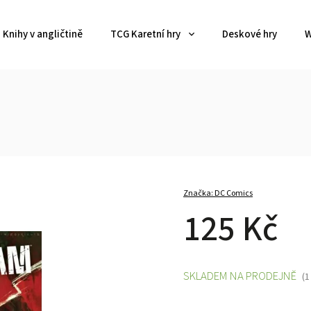
Knihy v angličtině
TCG Karetní hry
Deskové hry
W
Značka:
DC Comics
125 Kč
SKLADEM NA PRODEJNĚ
(1