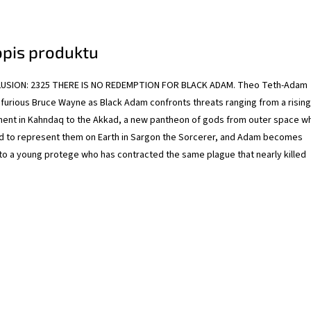
opis produktu
SION: 2325 THERE IS NO REDEMPTION FOR BLACK ADAM. Theo Teth-Adam
a furious Bruce Wayne as Black Adam confronts threats ranging from a rising
nt in Kahndaq to the Akkad, a new pantheon of gods from outer space w
ld to represent them on Earth in Sargon the Sorcerer, and Adam becomes
d to a young protege who has contracted the same plague that nearly killed