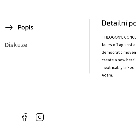
Detailní p
Popis
THEOGONY, CONCLU
Diskuze
faces off against 
democratic moveme
create a new hera
inextricably linke
Adam.
Facebook
Instagram