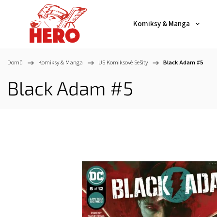
Komiksy & Manga
Domů
/
Komiksy & Manga
/
US Komiksové Sešity
/
Black Adam #5
Black Adam #5