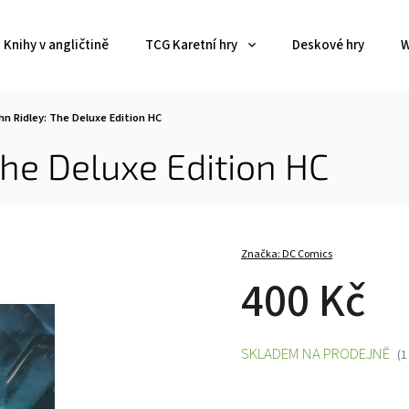
Knihy v angličtině
TCG Karetní hry
Deskové hry
W
n Ridley: The Deluxe Edition HC
he Deluxe Edition HC
Značka:
DC Comics
400 Kč
SKLADEM NA PRODEJNĚ
(1