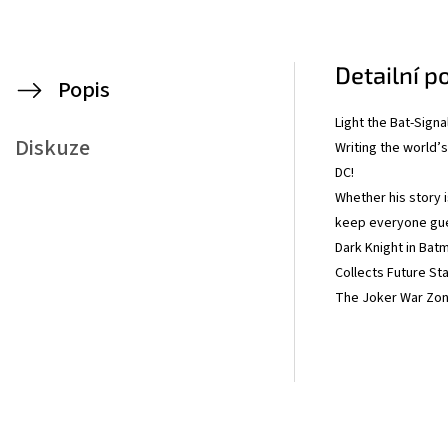
Detailní p
Popis
Light the Bat-Sign
Diskuze
Writing the world’
DC!
Whether his story i
keep everyone gues
Dark Knight in Bat
Collects Future St
The Joker War Zone