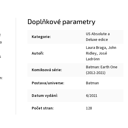
Doplňkové parametry
US Absolute a
!
Kategorie
:
Deluxe edice
to
Laura Braga
,
John
Autoři
:
Ridley
,
José
s
Ladrönn
Batman: Earth One
Komiksová série
:
(2012-2021)
n:
Postava/universe
:
Batman
Datum vydání
:
6/2021
Počet stran
:
128