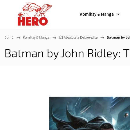
Komiksy & Manga
Domů
/
Komiksy & Manga
/
US Absolute a Deluxe edice
/
Batman by Joh
Batman by John Ridley: T