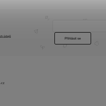
ch údajů
Přihlásit se
.cz