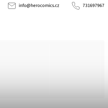
info
@
herocomics.cz
731697967