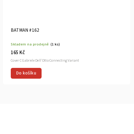
BATMAN #162
Skladem na prodejně
(1 ks)
165 Kč
Cover C Gabriele Dell'Otto Connecting Variant
Do košíku