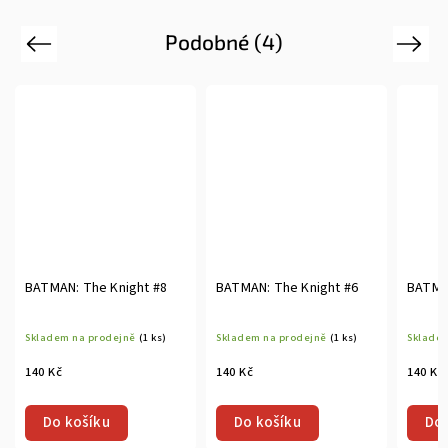
Podobné (4)
Previous
Next
BATMAN: The Knight #8
BATMAN: The Knight #6
BATMAN
Skladem na prodejně
(1 ks)
Skladem na prodejně
(1 ks)
Skladem
140 Kč
140 Kč
140 Kč
Do košíku
Do košíku
Do 