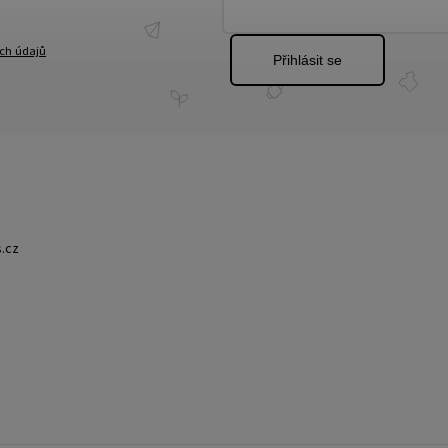
ch údajů
Přihlásit se
.cz