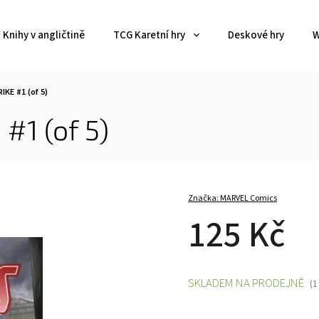
Knihy v angličtině
TCG Karetní hry
Deskové hry
W
KE #1 (of 5)
1 (of 5)
Značka:
MARVEL Comics
125 Kč
SKLADEM NA PRODEJNĚ
(1