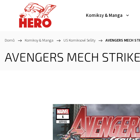
Komiksy & Manga
Domů
/
Komiksy & Manga
/
US Komiksové Sešity
/
AVENGERS MECH STRI
AVENGERS MECH STRIKE #