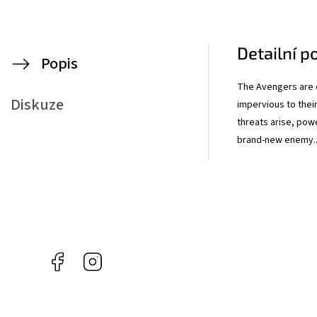
Detailní p
Popis
The Avengers are 
Diskuze
impervious to thei
threats arise, pow
brand-new enemy..
Facebook
Instagram