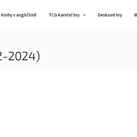
Knihy v angličtině
TCG Karetní hry
Deskové hry
W
22-2024)