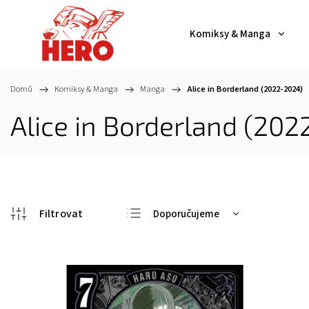
Komiksy & Manga
Domů
/
Komiksy & Manga
/
Manga
/
Alice in Borderland (2022-2024)
Alice in Borderland (20
Doporučujeme
Nejlevnější
Nejdražší
Nejprodávanější
Abecedně