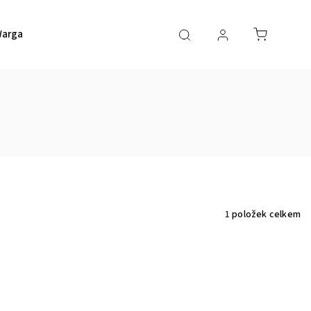
argaming
HERO Game Space
HERO Bodový systém
1
položek celkem