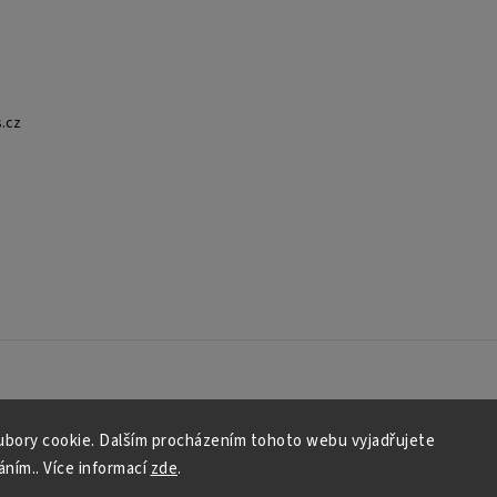
.cz
bory cookie. Dalším procházením tohoto webu vyjadřujete
áním.. Více informací
zde
.
Copyright 2026
HERO Comics
. Všechna práva vyhrazena.