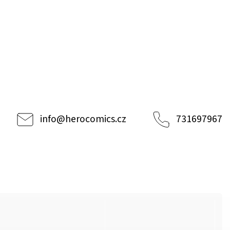
info
@
herocomics.cz
731697967