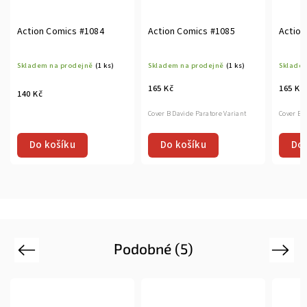
Action Comics #1084
Action Comics #1085
Action
Skladem na prodejně
(1 ks)
Skladem na prodejně
(1 ks)
Skladem
165 Kč
165 Kč
140 Kč
Cover B Davide Paratore Variant
Cover B D
Do košíku
Do 
Do košíku
Podobné (5)
Previous
Next