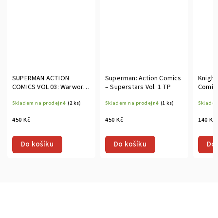
SUPERMAN ACTION
Superman: Action Comics
Knight
COMICS VOL 03: Warworld
– Superstars Vol. 1 TP
Comic
Revolution TP
Skladem na prodejně
(2 ks)
Skladem na prodejně
(1 ks)
Skladem
450 Kč
450 Kč
140 Kč
Do košíku
Do košíku
Do 